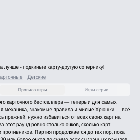
 а лучше - подкиньте карту-другую сопернику!
арточные
Детские
Правила игры
Игры серии
го карточного бестселлера — теперь и для самых
ая механика, знакомые правила и милые Хрюшки — всё
ь прежней, нужно избавиться от всех своих карт на
а этот раунд ровно столько очков, сколько карт
го противников. Партия продолжается до тех пор, пока
 30 или более очков по сумме всех сыгранных раундов.