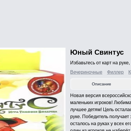
Юный Свинтус
Избавьтесь от карт на руке,
Вечериночные
Филлер
К
Описание
Новая версия всероссийско
маленьких игроков! Любим
лучшее детям! Цель осталас
руке. Победитель получает з
осталось на руках у всех е
один из игроков не наберёт