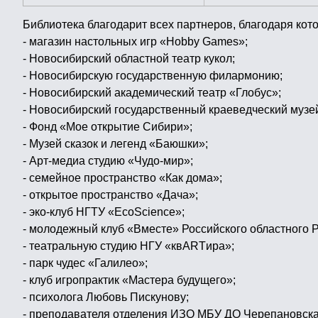
Библиотека благодарит всех партнеров, благодаря кот
- магазин настольных игр «Hobby Games»;
- Новосибирский областной театр кукол;
- Новосибирскую государственную филармонию;
- Новосибирский академический театр «Глобус»;
- Новосибирский государственный краеведческий музе
- Фонд «Мое открытие Сибири»;
- Музей сказок и легенд «Баюшки»;
- Арт-медиа студию «Чудо-мир»;
- семейное пространство «Как дома»;
- открытое пространство «Дача»;
- эко-клуб НГТУ «EcoScience»;
- молодежный клуб «Вместе» Российского областного 
- театральную студию НГУ «квARTира»;
- парк чудес «Галилео»;
- клуб игропрактик «Мастера будущего»;
- психолога Любовь Пискунову;
- преподавателя отделения ИЗО МБУ ДО Черепановск