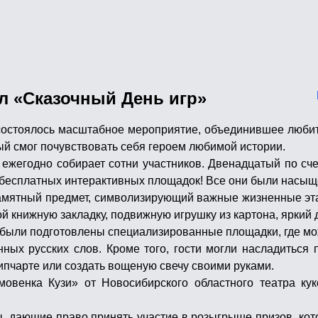
л «Сказочный День игр»
остоялось масштабное мероприятие, объединившее любител
дый смог почувствовать себя героем любимой истории.
ежегодно собирает сотни участников. Двенадцатый по сч
бесплатных интерактивных площадок! Все они были насыще
памятный предмет, символизирующий важные жизненные эта
ой книжную закладку, подвижную игрушку из картона, яркий
а были подготовлены специализированные площадки, где мо
инных русских слов. Кроме того, гости могли насладитьс
ипчарте или создать вощеную свечу своими руками.
мовенка Кузи» от Новосибирского областного театра ку
ы, дающие право принять участие в розыгрыше призов, ко