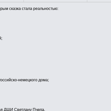
орым сказка стала реальностью:
й;
Российско-немецкого дома;
ая ДШИ Светлану Пчела.