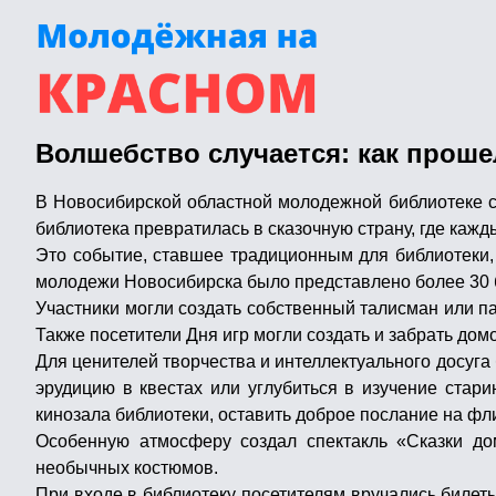
Волшебство случается: как проше
В Новосибирской областной молодежной библиотеке с
библиотека превратилась в сказочную страну, где каж
Это событие, ставшее традиционным для библиотеки, 
молодежи Новосибирска было представлено более 30 
Участники могли создать собственный талисман или 
Также посетители Дня игр могли создать и забрать дом
Для ценителей творчества и интеллектуального досуг
эрудицию в квестах или углубиться в изучение стар
кинозала библиотеки, оставить доброе послание на фл
Особенную атмосферу создал спектакль «Сказки до
необычных костюмов.
При входе в библиотеку посетителям вручались билет