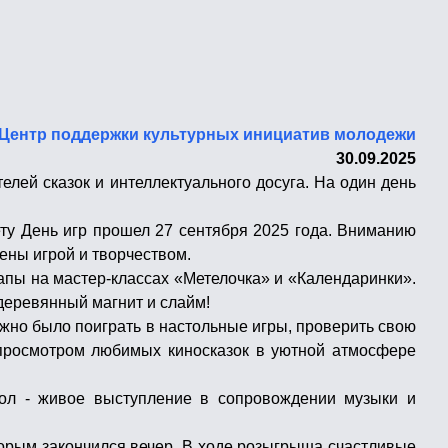
Центр поддержки культурных инициатив молодежи
30.09.2025
ей сказок и интеллектуального досуга. На один день
ету День игр прошел 27 сентября 2025 года. Вниманию
ны игрой и творчеством.
пы на мастер-классах «Метелочка» и «Календаринки».
 деревянный магнит и слайм!
жно было поиграть в настольные игры, проверить свою
я просмотром любимых киносказок в уютной атмосфере
кол - живое выступление в сопровождении музыки и
торым закончился вечер. В ходе розыгрыша счастливые