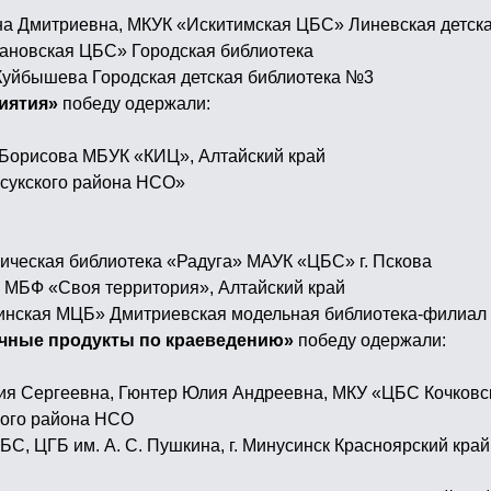
ана Дмитриевна, МКУК «Искитимская ЦБС» Линевская детск
пановская ЦБС» Городская библиотека
 Куйбышева Городская детская библиотека №3
риятия»
победу одержали:
 Борисова МБУК «КИЦ», Алтайский край
сукского района НСО»
гическая библиотека «Радуга» МАУК «ЦБС» г. Пскова
 МБФ «Своя территория», Алтайский край
линская МЦБ» Дмитриевская модельная библиотека-филиа
ечные продукты по краеведению»
победу одержали:
ия Сергеевна, Гюнтер Юлия Андреевна, МКУ «ЦБС Кочковс
ного района НСО
, ЦГБ им. А. С. Пушкина, г. Минусинск Красноярский край