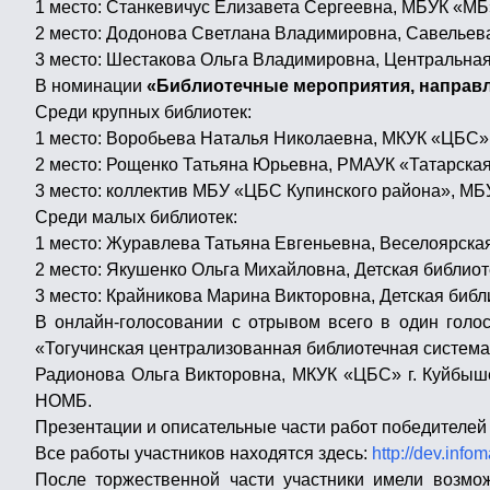
1 место: Станкевичус Елизавета Сергеевна, МБУК «МБ
2 место: Додонова Светлана Владимировна, Савелье
3 место: Шестакова Ольга Владимировна, Центральная
В номинации
«Библиотечные мероприятия, направл
Среди крупных библиотек:
1 место: Воробьева Наталья Николаевна, МКУК «ЦБС»
2 место: Рощенко Татьяна Юрьевна, РМАУК «Татарска
3 место: коллектив МБУ «ЦБС Купинского района», МБ
Среди малых библиотек:
1 место: Журавлева Татьяна Евгеньевна, Веселоярска
2 место: Якушенко Ольга Михайловна, Детская библи
3 место: Крайникова Марина Викторовна, Детская биб
В онлайн-голосовании с отрывом всего в один гол
«Тогучинская централизованная библиотечная система
Радионова Ольга Викторовна, МКУК «ЦБС» г. Куйбыше
НОМБ.
Презентации и описательные части работ победителе
Все работы участников находятся здесь:
http://dev.info
После торжественной части участники имели возмо