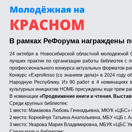
В рамках РеФорума награждены 
24 октября в Новосибирской областной молодежной 
лучших практик по организации работы библиотек с 
профессионального конкурса актуальных форматов рабо
Конкурс «Exprofesso (со знанием дела)» в 2024 году 
Народную Республику. Из 90 работ в 4 номинациях 
культурных инициатив НОМБ присуждены еще трем ра
В номинации
«Продвижение книги и чтения. Выстав
Среди крупных библиотек:
1 место: Мамакова Любовь Геннадьевна, МКУК «ЦБС»
2 место: Корнейчук Татьяна Анатольевна, МБУ «ЦБ г. 
3 место: Уварова Мария Владимировна, МБУК «ЦБС Уж
Среди малых библиотек: