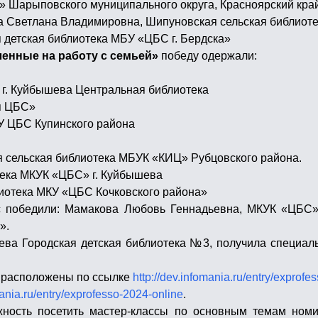
» Шарыповского муниципального округа, Красноярский кра
ва Светлана Владимировна, Шипуновская сельская библио
 детская библиотека МБУ «ЦБС г. Бердска»
енные на работу с семьей»
победу одержали:
 г. Куйбышева Центральная библиотека
я ЦБС»
У ЦБС Купинского района
я сельская библиотека МБУК «КИЦ» Рубцовского района.
отека МКУК «ЦБС» г. Куйбышева
лиотека МКУ «ЦБС Кочковского района»
ос победили: Мамакова Любовь Геннадьевна, МКУК «ЦБ
».
ва Городская детская библиотека №3, получила специал
й расположены по ссылке
http://dev.infomania.ru/entry/exprofe
mania.ru/entry/exprofesso-2024-online
.
жность посетить мастер-классы по основным темам ном