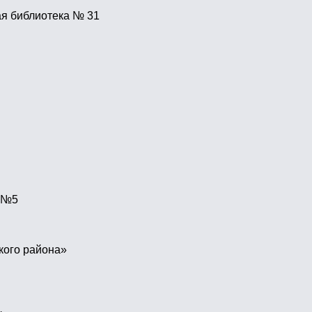
ая библиотека № 31
л №5
кого района»