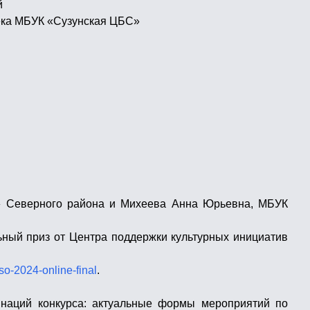
й
тека МБУК «Сузунская ЦБС»
С» Северного района и Михеева Анна Юрьевна, МБУК
ьный приз от Центра поддержки культурных инициатив
sso-2024-online-final
.
инаций конкурса: актуальные формы мероприятий по