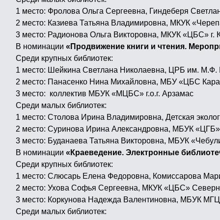
1 место: Фролова Ольга Сергеевна, Гиндеберя Светл
2 место: Казиева Татьяна Владимировна, МКУК «Чере
3 место: Радионова Ольга Викторовна, МКУК «ЦБС» г.
В номинации
«Продвижение книги и чтения. Мероп
Среди крупных библиотек:
1 место: Шейкина Светлана Николаевна, ЦРБ им. М.Ф.
2 место: Панасенко Нина Михайловна, МБУ «ЦБС Кара
3 место: коллектив МБУК «МЦБС» г.о.г. Арзамас
Среди малых библиотек:
1 место: Столова Ирина Владимировна, Детская эколо
2 место: Суринова Ирина Александровна, МБУК «ЦГБ»
3 место: Буданаева Татьяна Викторовна, МБУК «Чебу
В номинации
«Краеведение. Электронные библиот
Среди крупных библиотек:
1 место: Слюсарь Елена Федоровна, Комиссарова Мар
2 место: Ухова Софья Сергеевна, МКУК «ЦБС» Север
3 место: Коркунова Надежда Валентиновна, МБУК МГЦБС
Среди малых библиотек: