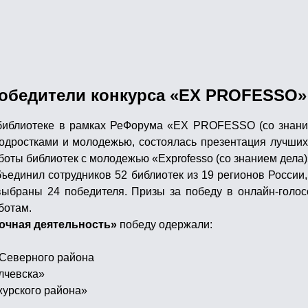
победители конкурса «EX PROFESSO»
библиотеке в рамках РеФорума «EX PROFESSO (со знание
подростками и молодежью, состоялась презентация лучши
ты библиотек с молодежью «Exprofesso (со знанием дела)
объединил сотрудников 52 библиотек из 19 регионов Росс
выбраны 24 победителя. Призы за победу в онлайн-голо
ботам.
очная деятельность»
победу одержали:
 Северного района
Алчевска»
урского района»