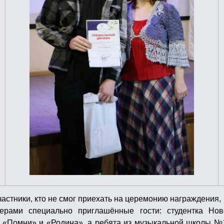
частники, кто не смог приехать на церемонию награждения,
ерами специально приглашённые гости: студентка Но
– «Помни» и «Родина», а ребята из музыкальной школы №