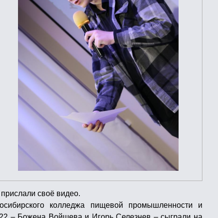
 прислали своё видео.
восибирского колледжа пищевой промышленности и
22 – Божена Войшева и Игорь Селезнев – сыграли на