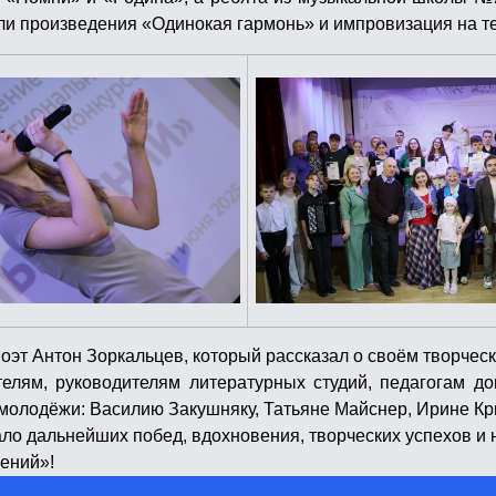
ли произведения «Одинокая гармонь» и импровизация на т
оэт Антон Зоркальцев, который рассказал о своём творческ
лям, руководителям литературных студий, педагогам до
 молодёжи: Василию Закушняку, Татьяне Майснер, Ирине К
ло дальнейших побед, вдохновения, творческих успехов и 
гений»!