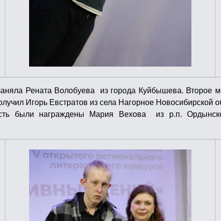
о заняла Рената Волобуева из города Куйбышева. Второе 
олучил Игорь Евстратов из села Нагорное Новосибирской о
сть были награждены Мария Вехова из р.п. Ордынск