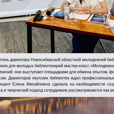
итель директора Новосибирской областной молодежной биб
вела для молодых библиотекарей мастер-класс «Молодежн
динений: они выступают площадками для обмена опытом, ф
ии. Директоров якутских библиотек ждал профессиональн
акцент Елена Михайловна сделала на необходимости соз
а и творческий подход сотрудников рассматриваются как р