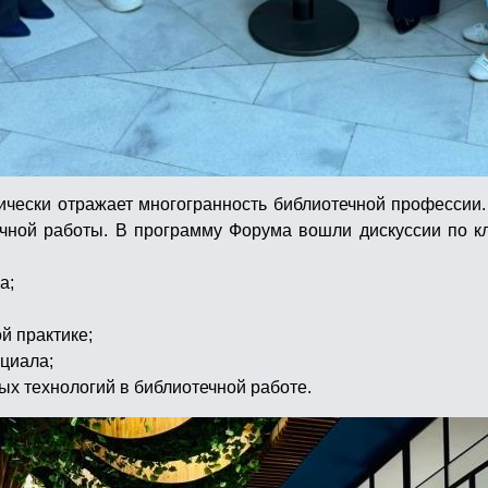
чески отражает многогранность библиотечной профессии.
ечной работы. В программу Форума вошли дискуссии по к
а;
й практике;
циала;
ых технологий в библиотечной работе.