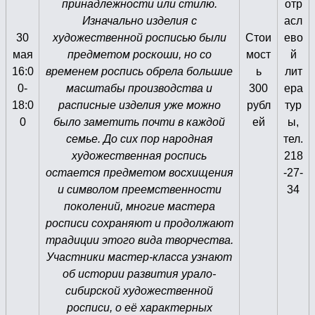
принадлежности или стилю.
отр
Изначально изделия с
асл
30
художественной росписью были
Стои
ево
мая
предметом роскоши, но со
мост
й
16:0
временем роспись обрела большие
ь
лит
0-
масштабы производства и
300
ера
18:0
расписные изделия уже можно
рубл
тур
0
было заметить почти в каждой
ей
ы,
семье. До сих пор народная
тел.
художественная роспись
218
остается предметом восхищения
-27-
и символом преемственности
34
поколений, многие мастера
росписи сохраняют и продолжают
традиции этого вида творчества.
Участники мастер-класса узнают
об истории развития урало-
сибирской художественной
росписи, о её характерных