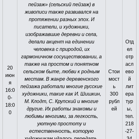
пейзаж» (сельский пейзаж) в
живописи также развивался на
протяжении разных эпох. И
писатели, и художники,
изображавшие деревни и села,
делали акцент на единении
Отд
человека с природой, их
ел
гармоничном сосуществовании, а
отр
также на простом и понятном
асл
20
сельском быте, любви к родным
Стои
ево
июн
местам. В жанре деревенского
мост
й
я
пейзажа работали многие русские
ь
лит
16:0
художники, такие как И. Шишкин,
300
ера
0-
М. Клодт, С. Крупский и многие
рубл
тур
18:0
другие. Их работы знакомы и
ей
ы,
0
любимы многими, за легкость,
тел.
уютную простоту и
218
естественность, которую
-27-
художникам удалось передать.
34