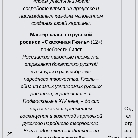
чтобы участники могли
сосредоточиться на процессе и
наслаждаться каждым мгновением
создания своей картины.
Мастер-класс по русской
росписи «Сказочная Гжель»
(12+)
приобрести билет
Российские народные промыслы
отражают богатство русской
культуры и разнообразие
народного творчества. Гжель –
одна из самых узнаваемых русских
росписей, зародившаяся в
Подмосковье в XIV веке, – до сих
пор остаётся предметом
Отд
восхищения и визитной карточкой
ел
русского народного творчества.
отр
Всего один цвет – кобальт – на
асл
25