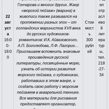
Гончарова и многих других. Жанр
ел
«морской пейзаж» (марина) в
отр
22
живописи также развивался на
асл
авг
протяжении разных эпох – от
Стои
ево
уст
голландских маринистов XVII века
мост
й
а
до русских художников-
ь
лит
16:0
романтиков: И.К. Айвазовского,
300
ера
0-
А.П. Боголюбова, Л.Ф. Лагорио…
рубл
тур
18:0
Приглашаем вспомнить знаковые
ей
ы,
0
произведения русской
тел.
литературы, посвящённые морю,
218
узнать об истории развития
-27-
морского пейзажа, о художниках,
34
работавших в этом жанре, и
создать свою работу с морским
пейзажем в акварельной технике.
Все материалы для рисования
предоставляет организатор,