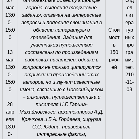
27
от объекта к объекту в центре
Отд
мая
города, выполняя творческие
ел
13:0
задания, отвечая на интересные
лит
0-
вопросы и пополняя свои знания в
ера
15:0
области литературы и
Стои
тур
0
краеведения. Задания для
мост
ных
участников путешествия
ь
про
13
составлены по произведениям
150
гра
мая
сибирских писателей, однако в
рубл
мм,
13:0
вопросах не только цитируются
ей
тел.
0-
отрывки из произведений этих
210
15:0
авторов, но и звучат известные
-11-
0
имена, связанные с Новосибирском
08
– инженера, путешественника и
28
писателя Н.Г. Гарина-
апр
Михайловского, архитекторов А.Д.
еля
Крячкова и Б.А. Гордеева, хирурга
13:0
С.С. Юдина, приводятся
0-
интересные факты,