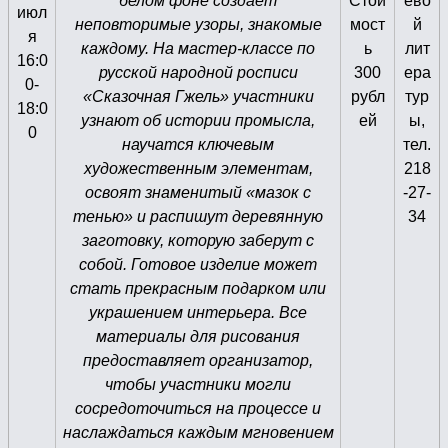
белом фоне создаёт
Стои
ево
июл
неповторимые узоры, знакомые
мост
й
я
каждому. На мастер-классе по
ь
лит
16:0
русской народной росписи
300
ера
0-
«Сказочная Гжель» участники
рубл
тур
18:0
узнают об истории промысла,
ей
ы,
0
научатся ключевым
тел.
художественным элементам,
218
освоят знаменитый «мазок с
-27-
тенью» и распишут деревянную
34
заготовку, которую заберут с
собой. Готовое изделие может
стать прекрасным подарком или
украшением интерьера. Все
материалы для рисования
предоставляет организатор,
чтобы участники могли
сосредоточиться на процессе и
наслаждаться каждым мгновением