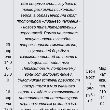
нём впервые столь глубоко и
тонко раскрыта психология
героя, а образ Печорина стал
прототипом «лишнего человека»
- нового типа литературных
персонажей. Роман не теряет
актуальности и сегодня:
29
вопросы поиска смысла жизни,
апр
внутренней борьбы и
еля
взаимоотношений личности и
14:0
общества, поднятые
0-
Лермонтовым, по-прежнему
Мед
Стои
15:3
волнуют молодых людей.
иат
мост
0
Участникам встречи предстоит
ека,
ь
погрузиться в мир главного
тел.
250
16
героя: их ждёт захватывающая
210
рубл
апр
интерактивная литературная
-12-
ей
еля
игра по мотивам романа и его
04
13:0
экранизаций, создание мемов с