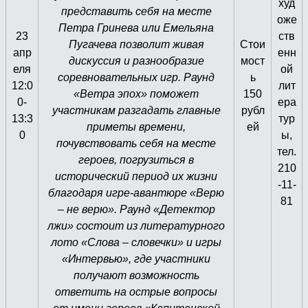
худ
представить себя на месте
оже
Петра Гринева или Емельяна
23
ств
Пугачева позволит живая
Стои
апр
енн
дискуссия и разнообразие
мост
еля
ой
соревновательных игр. Раунд
ь
12:0
лит
«Ветра эпох» поможет
150
0-
ера
участникам разгадать главные
рубл
13:3
тур
приметы времени,
ей
0
ы,
почувствовать себя на месте
тел.
героев, погрузиться в
210
исторический период их жизни
-11-
благодаря игре-авантюре «Верю
81
– не верю». Раунд «Детектор
лжи» состоит из литературного
лото «Слова – словечки» и игры
«Интервью», где участники
получают возможность
ответить на острые вопросы