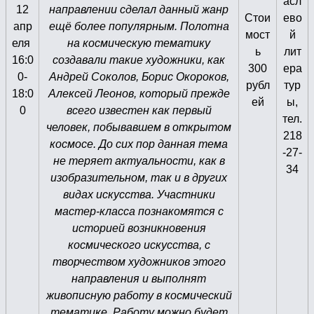
асл
12
направлении сделал данный жанр
Стои
ево
апр
ещё более популярным. Полотна
мост
й
еля
на космическую тематику
ь
лит
16:0
создавали такие художники, как
300
ера
0-
Андрей Соколов, Борис Окороков,
рубл
тур
18:0
Алексей Леонов, который прежде
ей
ы,
0
всего известен как первый
тел.
человек, побывавшем в открытом
218
космосе. До сих пор данная тема
-27-
не теряет актуальности, как в
34
изобразительном, так и в других
видах искусства. Участники
мастер-класса познакомятся с
историей возникновения
космического искусства, с
творчеством художников этого
направления и выполнят
живописную работу в космический
тематике. Работу можно будет