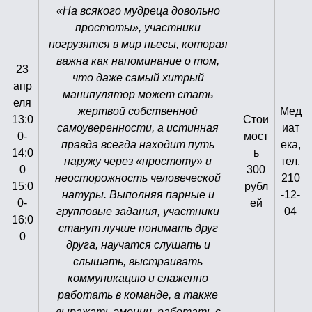
«На всякого мудреца довольно
простоты», участники
погрузятся в мир пьесы, которая
важна как напоминание о том,
23
что даже самый хитрый
апр
манипулятор может стать
еля
жертвой собственной
Мед
13:0
Стои
самоуверенности, а истинная
иат
0-
мост
правда всегда находит путь
ека,
14:0
ь
наружу через «простоту» и
тел.
0
300
неосторожность человеческой
210
15:0
рубл
натуры. Выполняя парные и
-12-
0-
ей
групповые задания, участники
04
16:0
станут лучше понимать друг
0
друга, научатся слушать и
слышать, выстраивать
коммуникацию и слаженно
работать в команде, а также
выражать эмоции, работать с