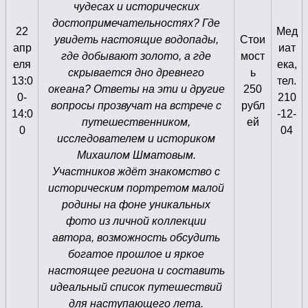
чудесах и исторических
достопримечательностях? Где
22
Мед
увидеть настоящие водопады,
Стои
апр
иат
где добывают золото, а где
мост
еля
ека,
скрывается дно древнего
ь
13:0
тел.
океана? Ответы на эти и другие
250
0-
210
вопросы прозвучат на встрече с
рубл
14:0
-12-
путешественником,
ей
0
04
исследователем и историком
Михаилом Шматовым.
Участников ждёт знакомство с
историческим портретом малой
родины на фоне уникальных
фото из личной коллекции
автора, возможность обсудить
богатое прошлое и яркое
настоящее региона и составить
идеальный список путешествий
для наступающего лета.