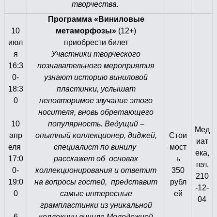
творчества.
Программа «Виниловые
10
метаморфозы»
(12+)
июл
приобрести билет
я
Участники творческого
16:3
познавательного мероприятия
0-
узнают историю виниловой
18:3
пластинки, услышат
0
неповторимое звучание этого
носителя, вновь обретающего
10
популярность. Ведущий –
Мед
апр
опытный коллекционер, диджей,
Стои
иат
еля
специалист по винилу
мост
ека,
17:0
расскажет об основах
ь
тел.
0-
коллекционирования и ответит
350
210
19:0
на вопросы гостей, представит
рубл
-12-
0
самые интересные
ей
04
грампластинки из уникальной
6
коллекции винила Молодежной