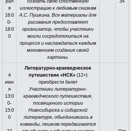
рал
создать свою собственную
34
я
иллюстрацию к любимым сказкам
16:0
А.С. Пушкина. Все материалы для
0-
рисования предоставляет
18:0
организатор, чтобы участники
0
могли сосредоточиться на
процессе и наслаждаться каждым
мгновением создания своей
картины.
Литературно-краеведческое
4
путешествие «НСК»
(12+)
июн
приобрести билет
я
Участники литературно-
13:0
краеведческого путешествия,
0-
посвященого истории
15:0
Новосибирска и сибирской
0
литературе, объединившись в
команды, пешком передвигаются