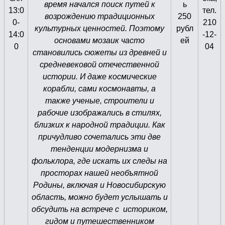
время начался поиск путей к
ь
13:0
тел.
возрождению традиционных
250
0-
210
культурных ценностей. Поэтому
рубл
14:0
-12-
основами мозаик часто
ей
0
04
становились сюжеты из древней и
средневековой отечественной
истории. И даже космические
корабли, сами космонавты, а
также ученые, строители и
рабочие изображались в стилях,
близких к народной традиции. Как
причудливо сочетались эти две
тенденции модернизма и
фольклора, где искать их следы на
просторах нашей необъятной
Родины, включая и Новосибирскую
область, можно будет услышать и
обсудить на встрече с историком,
гидом и путешественником