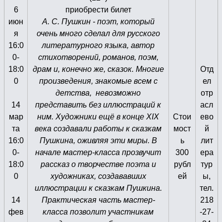
6
приобрести билет
июн
А. С. Пушкин - поэт, который
я
очень много сделал для русского
16:0
литературного языка, автор
0-
стихотворений, романов, поэм,
18:0
драм и, конечно же, сказок. Многие
Отд
0
произведения, знакомые всем с
ел
детства, невозможно
отр
14
представить без иллюстраций к
асл
мар
ним. Художники ещё в конце XIX
Стои
ево
та
века создавали работы к сказкам
мост
й
16:0
Пушкина, оживляя эти миры. В
ь
лит
0-
начале мастер-класса прозвучит
300
ера
18:0
рассказ о творчестве поэта и
рубл
тур
0
художниках, создававших
ей
ы,
иллюстрации к сказкам Пушкина.
тел.
14
Практическая часть мастер-
218
фев
класса позволит участникам
-27-