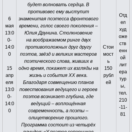
будет волновать сердца. В
противовес ему выступит
Отд
6
знаменитая поэтесса фронтового
ел
мая
времени, голос своего поколения –
худ
13:0
Юлия Друнина. Столкновение
оже
0-
на воображаемом ринге двух
ств
14:0
противоположных друг другу
Стои
енн
0
поэтов, звёзд и великих мастеров
мост
ой
поэтического слова, живших в
ь
лит
15
одно время, покажет их взгляды на
150
ера
апр
жизнь и события ХХ века.
рубл
тур
еля
Благодаря совмещению планов
ей
ы,
13:0
повествования ведущего и героев
тел.
0-
поэтов возникает глубина, где
210
14:0
ведущий – воплощённая
-11-
0
современность, а поэты –
81
олицетворение прошлого.
Программа состоит из четырёх
раундов: «У поэтов соперников