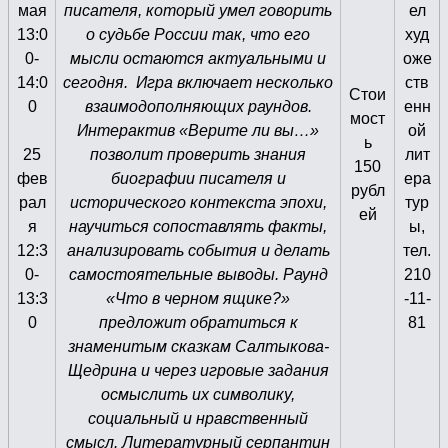
мая
писателя, который умел говорить
ел
13:0
о судьбе России так, что его
худ
0-
мысли остаются актуальными и
оже
14:0
сегодня. Игра включает несколько
ств
Стои
0
взаимодополняющих раундов.
енн
мост
Интерактив «Верите ли вы…»
ой
ь
25
позволит проверить знания
лит
150
фев
биографии писателя и
ера
рубл
рал
исторического контекста эпохи,
тур
ей
я
научиться сопоставлять факты,
ы,
12:3
анализировать события и делать
тел.
0-
самостоятельные выводы. Раунд
210
13:3
«Что в черном ящике?»
-11-
0
предложит обратиться к
81
знаменитым сказкам Салтыкова-
Щедрина и через игровые задания
осмыслить их символику,
социальный и нравственный
смысл. Литературный серпантин