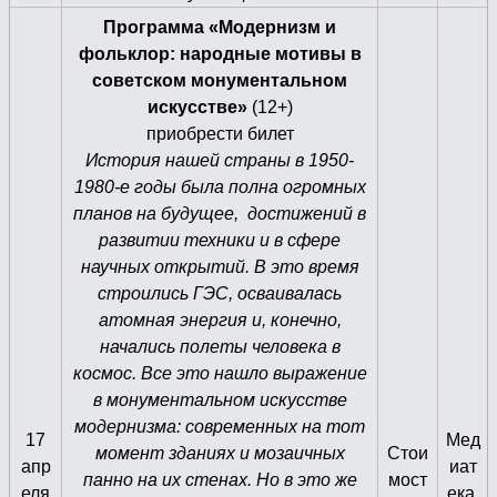
Программа «Модернизм и
фольклор: народные мотивы в
советском монументальном
искусстве»
(12+)
приобрести билет
История нашей страны в 1950-
1980-е годы была полна огромных
планов на будущее, достижений в
развитии техники и в сфере
научных открытий. В это время
строились ГЭС, осваивалась
атомная энергия и, конечно,
начались полеты человека в
космос. Все это нашло выражение
в монументальном искусстве
модернизма: современных на тот
17
Мед
момент зданиях и мозаичных
Стои
апр
иат
панно на их стенах. Но в это же
мост
еля
ека,