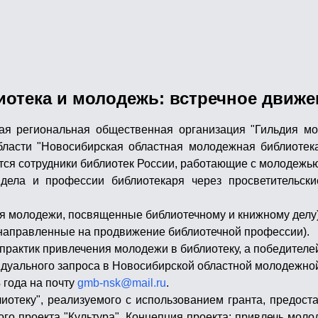
отека и молодежь: встречное движе
я региональная общественная организация "Гильдия мо
ласти "Новосибирская областная молодежная библиотека
тся сотрудники библиотек России, работающие с молодежью
 дела и профессии библиотекаря через просветительск
ля молодежи, посвященные библиотечному и книжному делу)
 направленные на продвижение библиотечной профессии).
 практик привлечения молодежи в библиотеку, а победителе
идуального запроса в Новосибирской областной молодежной
3
года на почту
gmb-nsk@mail.ru
.
лиотеку", реализуемого с использованием гранта, предос
о проекта "Культура". Концепция проекта: привлечь молод