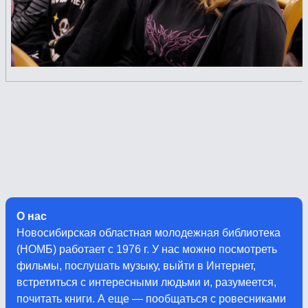
О нас
Новосибирская областная молодежная библиотека
(НОМБ) работает с 1976 г. У нас можно посмотреть
фильмы, послушать музыку, выйти в Интернет,
встретиться с интересными людьми и, разумеется,
почитать книги. А еще — пообщаться с ровесниками