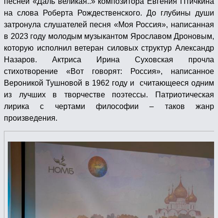
песней «Даль великая..» композитора Евгения Птичкина
на слова Роберта Рождественского. До глубины души
затронула слушателей песня «Моя Россия», написанная
в 2023 году молодым музыкантом Ярославом Дроновым,
которую исполнил ветеран силовых структур Александр
Назаров. Актриса Ирина Суховская прочла
стихотворение «Вот говорят: Россия», написанное
Вероникой Тушновой в 1962 году и считающееся одним
из лучших в творчестве поэтессы. Патриотическая
лирика с чертами философии – таков жанр
произведения.