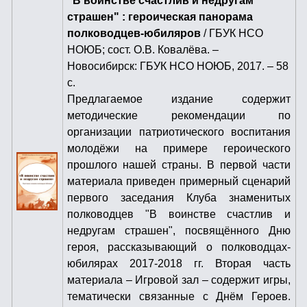
"В воинстве счастлив и недругам
страшен" : героическая панорама
полководцев-юбиляров
/ ГБУК НСО
НОЮБ; сост. О.В. Ковалёва. –
Новосибирск: ГБУК НСО НОЮБ, 2017. – 58
с.
Предлагаемое издание содержит
методические рекомендации по
организации патриотического воспитания
молодёжи на примере героического
прошлого нашей страны. В первой части
материала приведен примерный сценарий
первого заседания Клуба знаменитых
полководцев "В воинстве счастлив и
недругам страшен", посвящённого Дню
героя, рассказывающий о полководцах-
юбилярах 2017-2018 гг. Вторая часть
материала – Игровой зал – содержит игры,
тематически связанные с Днём Героев.