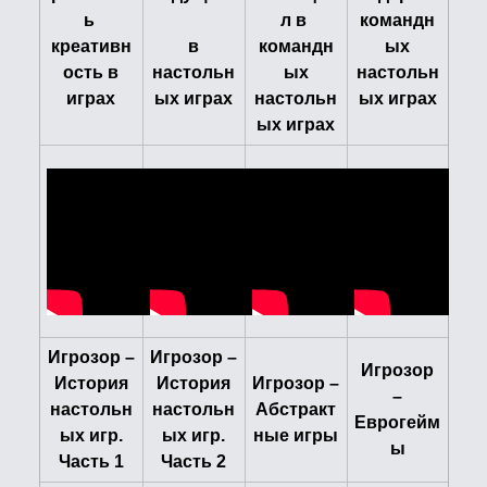
ь
л в
командн
креативн
в
командн
ых
ость в
настольн
ых
настольн
играх
ых играх
настольн
ых играх
ых играх
Игрозор –
Игрозор –
Игрозор
История
История
Игрозор –
–
настольн
настольн
Абстракт
Еврогейм
ых игр.
ых игр.
ные игры
ы
Часть 1
Часть 2