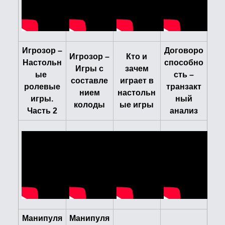
Игрозор –
Договоро
Игрозор –
Кто и
Настольн
способно
Игры с
зачем
ые
сть –
составле
играет в
ролевые
транзакт
нием
настольн
игры.
ный
колоды
ые игры
Часть 2
анализ
Манипуля
Манипуля