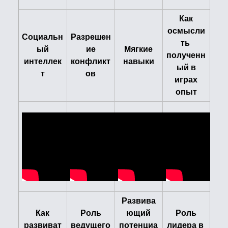
Как
осмысли
Социальн
Разрешен
ть
ый
ие
Мягкие
полученн
интеллек
конфликт
навыки
ый в
т
ов
играх
опыт
Развива
Как
Роль
ющий
Роль
развиват
ведущего
потенциа
лидера в