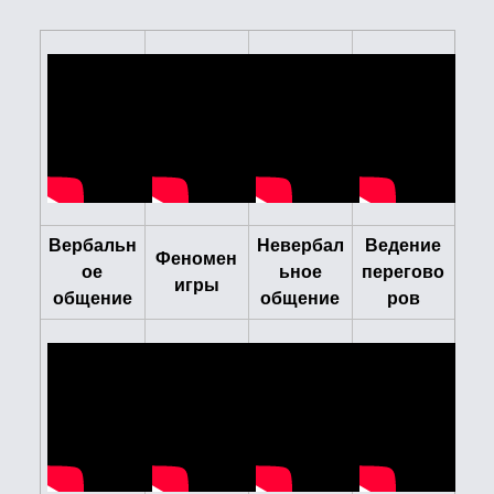
Вербальн
Невербал
Ведение
Феномен
ое
ьное
перегово
игры
общение
общение
ров